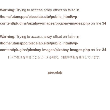
Warning
: Trying to access array offset on false in
/home/utansppc/piecelab.site/public_html/wp-
content/plugins/pixabay-images/pixabay-images.php
on line
34
Warning
: Trying to access array offset on false in
/home/utansppc/piecelab.site/public_html/wp-
content/plugins/pixabay-images/pixabay-images.php
on line
34
日々の生活を幸せになるピースを研究。知識や情報を発信しています。
piecelab